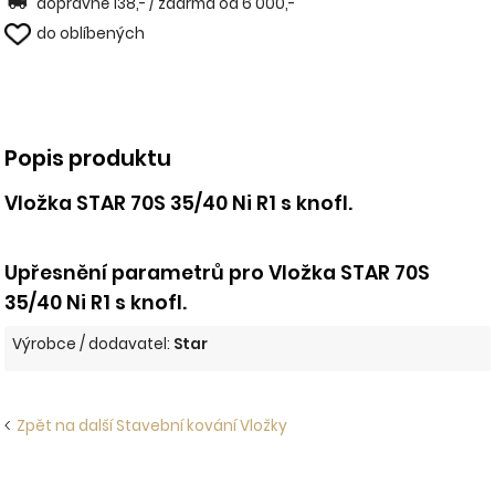
dopravné 138,- / zdarma od 6 000,-
do oblíbených
Popis produktu
Vložka STAR 70S 35/40 Ni R1 s knofl.
Upřesnění parametrů pro Vložka STAR 70S
35/40 Ni R1 s knofl.
Výrobce / dodavatel:
Star
Zpět na další Stavební kování Vložky