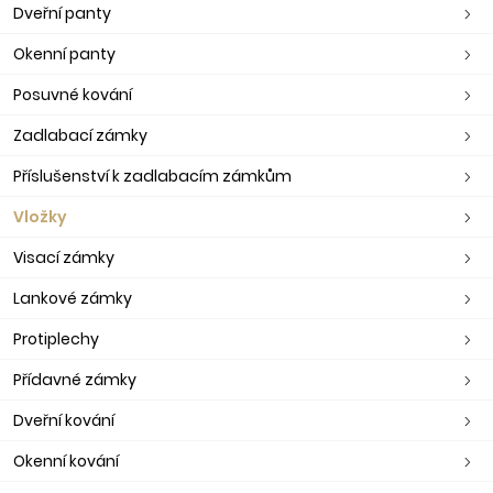
Dveřní panty
Okenní panty
Posuvné kování
Zadlabací zámky
Příslušenství k zadlabacím zámkům
Vložky
Visací zámky
Lankové zámky
Protiplechy
Přídavné zámky
Dveřní kování
Okenní kování