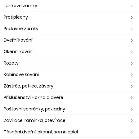
Lankové zámky
Protiplechy
Přídavné zámky
Dveřní kování
Okenní kování
Rozety
Kabinové kování
Zástrče, petlice, závory
Příslušenství - okna a dveře
Poštovní schránky, pokladny
Zavírače, ramínka, otevírače
Těsnění dveřní, okenní, samolepící