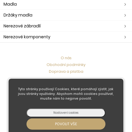
Madla
Držáky madla
Nerezové zábradlí
Nerezové komponenty
O nás
Obchodní podmínky
Doprava a platba
Kontaktujte nás
Tyto stránky používají Cookies, které pomáhají zjistit, jak
jsou stránky využívány. Abychom mohli cookies používat,
musíte nám to nejprve povolit.
© 2026 - Developed by
Insion
s.r.o. &
PMH
Liberec