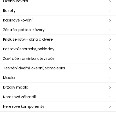
Okenní kování
Rozety
Kabinové kování
Zástrče, petlice, závory
Příslušenství - okna a dveře
Poštovní schránky, pokladny
Zavírače, ramínka, otevírače
Těsnění dveřní, okenní, samolepící
Madla
Držáky madla
Nerezové zábradlí
Nerezové komponenty