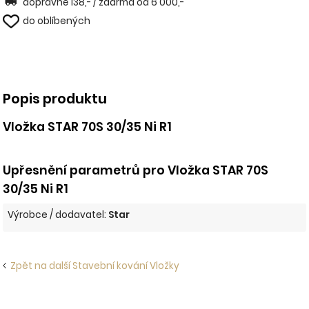
dopravné 138,- / zdarma od 6 000,-
do oblíbených
Popis produktu
Vložka STAR 70S 30/35 Ni R1
Upřesnění parametrů pro Vložka STAR 70S
30/35 Ni R1
Výrobce / dodavatel:
Star
Zpět na další Stavební kování Vložky