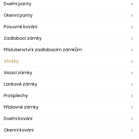
Dveřní panty
Okenní panty
Posuvné kování
Zadlabací zámky
Příslušenství k zadlabacím zámkům
Vložky
Visací zámky
Lankové zámky
Protiplechy
Přídavné zámky
Dveřní kování
Okenní kování