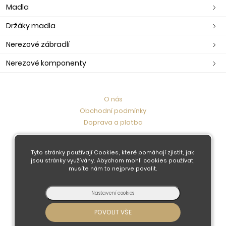
Madla
Držáky madla
Nerezové zábradlí
Nerezové komponenty
O nás
Obchodní podmínky
Doprava a platba
Kontaktujte nás
Tyto stránky používají Cookies, které pomáhají zjistit, jak
jsou stránky využívány. Abychom mohli cookies používat,
musíte nám to nejprve povolit.
© 2026 - Developed by
Insion
s.r.o. &
PMH
Liberec