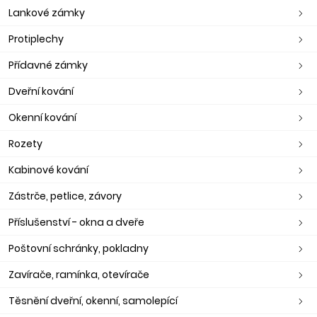
Lankové zámky
Protiplechy
Přídavné zámky
Dveřní kování
Okenní kování
Rozety
Kabinové kování
Zástrče, petlice, závory
Příslušenství - okna a dveře
Poštovní schránky, pokladny
Zavírače, ramínka, otevírače
Těsnění dveřní, okenní, samolepící