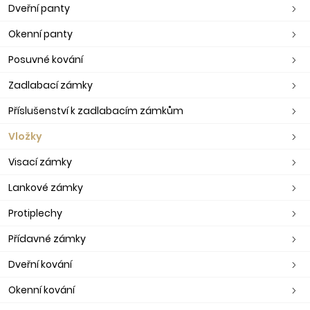
Dveřní panty
Okenní panty
Posuvné kování
Zadlabací zámky
Příslušenství k zadlabacím zámkům
Vložky
Visací zámky
Lankové zámky
Protiplechy
Přídavné zámky
Dveřní kování
Okenní kování