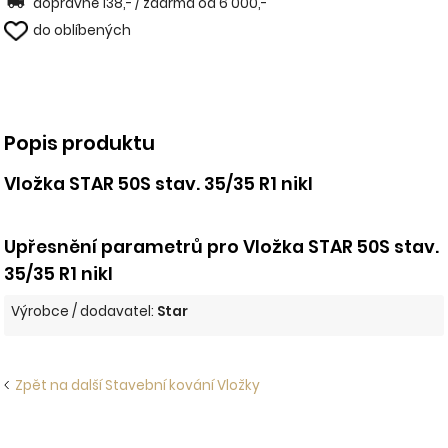
dopravné 138,- / zdarma od 6 000,-
do oblíbených
Popis produktu
Vložka STAR 50S stav. 35/35 R1 nikl
Upřesnění parametrů pro Vložka STAR 50S stav.
35/35 R1 nikl
Výrobce / dodavatel:
Star
Zpět na další Stavební kování Vložky