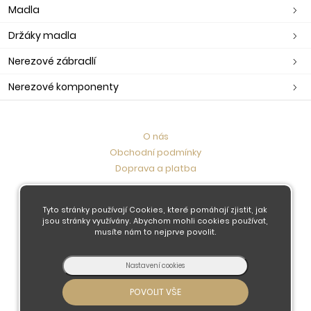
Madla
Držáky madla
Nerezové zábradlí
Nerezové komponenty
O nás
Obchodní podmínky
Doprava a platba
Kontaktujte nás
Tyto stránky používají Cookies, které pomáhají zjistit, jak
jsou stránky využívány. Abychom mohli cookies používat,
musíte nám to nejprve povolit.
© 2026 - Developed by
Insion
s.r.o. &
PMH
Liberec