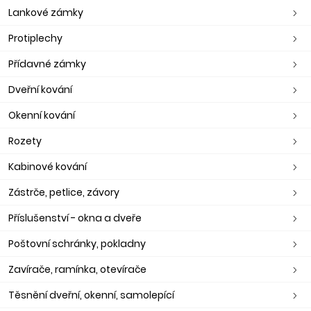
Lankové zámky
Protiplechy
Přídavné zámky
Dveřní kování
Okenní kování
Rozety
Kabinové kování
Zástrče, petlice, závory
Příslušenství - okna a dveře
Poštovní schránky, pokladny
Zavírače, ramínka, otevírače
Těsnění dveřní, okenní, samolepící