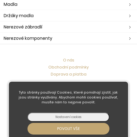
Madla
Držáky madla
Nerezové zábradlí
Nerezové komponenty
O nás
Obchodní podmínky
Doprava a platba
Kontaktujte nás
Tyto stránky používají Cookies, které pomáhají zjistit, jak
jsou stránky využívány. Abychom mohli cookies používat,
musíte nám to nejprve povolit.
© 2026 - Developed by
Insion
s.r.o. &
PMH
Liberec