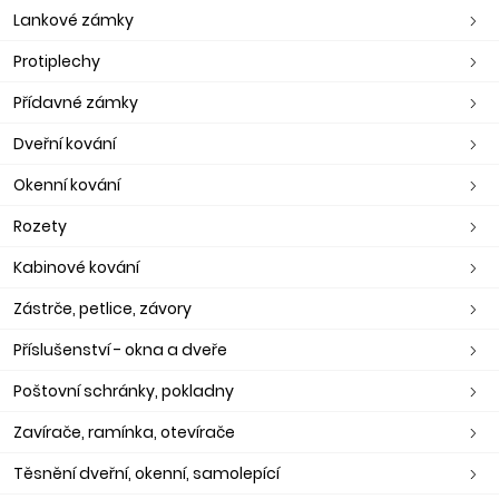
Lankové zámky
Protiplechy
Přídavné zámky
Dveřní kování
Okenní kování
Rozety
Kabinové kování
Zástrče, petlice, závory
Příslušenství - okna a dveře
Poštovní schránky, pokladny
Zavírače, ramínka, otevírače
Těsnění dveřní, okenní, samolepící