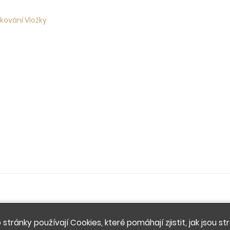
 kování Vložky
 stránky používají Cookies, které pomáhají zjistit, jak jsou st