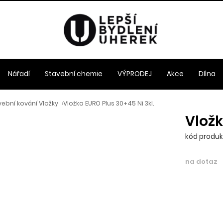
Nářadí
Stavební chemie
VÝPRODEJ
Akce
Dílna
ební kování Vložky
›
Vložka EURO Plus 30+45 Ni 3kl.
Vložk
kód produk
na dotaz