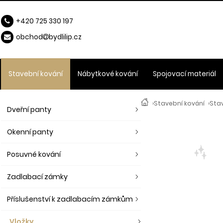
+420 725 330 197
obchod
b
ydlilip.cz
Stavební kování
Nábytkové kování
Spojovací materiál
›
Stavební kování
›
Stav
Dveřní panty
Okenní panty
Posuvné kování
Zadlabací zámky
Příslušenství k zadlabacím zámkům
Vložky