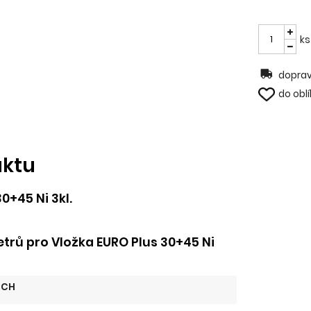
ks
doprav
do obl
uktu
0+45 Ni 3kl.
rů pro Vložka EURO Plus 30+45 Ni
ICH