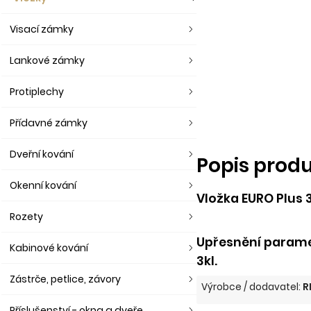
Visací zámky
Lankové zámky
Protiplechy
Přídavné zámky
Dveřní kování
Popis prod
Okenní kování
Vložka EURO Plus 3
Rozety
Upřesnění paramet
Kabinové kování
3kl.
Zástrče, petlice, závory
Výrobce / dodavatel:
R
Příslušenství - okna a dveře