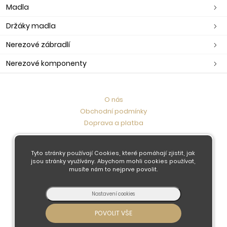
Madla
Držáky madla
Nerezové zábradlí
Nerezové komponenty
O nás
Obchodní podmínky
Doprava a platba
Kontaktujte nás
Tyto stránky používají Cookies, které pomáhají zjistit, jak
jsou stránky využívány. Abychom mohli cookies používat,
musíte nám to nejprve povolit.
© 2026 - Developed by
Insion
s.r.o. &
PMH
Liberec