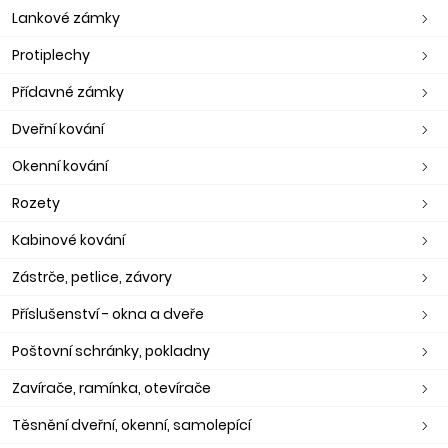
Lankové zámky
Protiplechy
Přídavné zámky
Dveřní kování
Okenní kování
Rozety
Kabinové kování
Zástrče, petlice, závory
Příslušenství - okna a dveře
Poštovní schránky, pokladny
Zavírače, ramínka, otevírače
Těsnění dveřní, okenní, samolepící