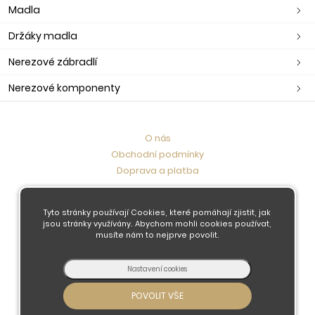
Madla
Držáky madla
Nerezové zábradlí
Nerezové komponenty
O nás
Obchodní podmínky
Doprava a platba
Kontaktujte nás
Tyto stránky používají Cookies, které pomáhají zjistit, jak
jsou stránky využívány. Abychom mohli cookies používat,
musíte nám to nejprve povolit.
© 2026 - Developed by
Insion
s.r.o. &
PMH
Liberec