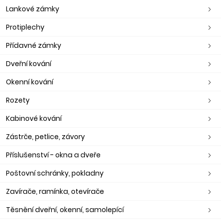
Lankové zámky
Protiplechy
Přídavné zámky
Dveřní kování
Okenní kování
Rozety
Kabinové kování
Zástrče, petlice, závory
Příslušenství - okna a dveře
Poštovní schránky, pokladny
Zavírače, ramínka, otevírače
Těsnění dveřní, okenní, samolepící