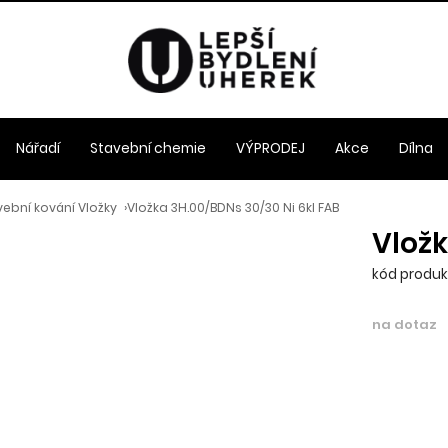
Nářadí
Stavební chemie
VÝPRODEJ
Akce
Dílna
ební kování Vložky
›
Vložka 3H.00/BDNs 30/30 Ni 6kl FAB
Vložk
kód produkt
na dotaz