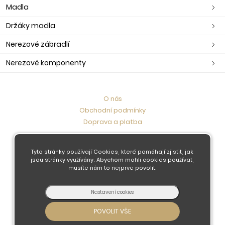
Madla
Držáky madla
Nerezové zábradlí
Nerezové komponenty
O nás
Obchodní podmínky
Doprava a platba
Kontaktujte nás
Tyto stránky používají Cookies, které pomáhají zjistit, jak
jsou stránky využívány. Abychom mohli cookies používat,
musíte nám to nejprve povolit.
© 2026 - Developed by
Insion
s.r.o. &
PMH
Liberec