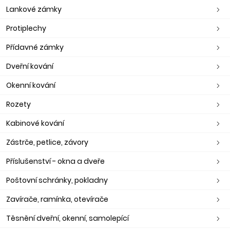
Lankové zámky
Protiplechy
Přídavné zámky
Dveřní kování
Okenní kování
Rozety
Kabinové kování
Zástrče, petlice, závory
Příslušenství - okna a dveře
Poštovní schránky, pokladny
Zavírače, ramínka, otevírače
Těsnění dveřní, okenní, samolepící