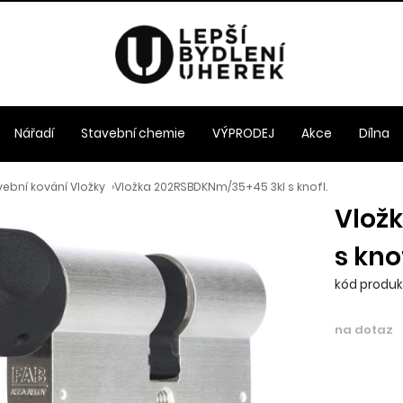
Nářadí
Stavební chemie
VÝPRODEJ
Akce
Dílna
ební kování Vložky
›
Vložka 202RSBDKNm/35+45 3kl s knofl.
Vlož
s knof
kód produk
na dotaz