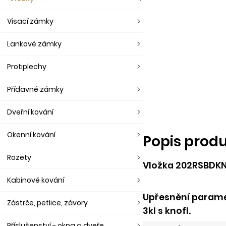
Visací zámky
Lankové zámky
Protiplechy
Přídavné zámky
Dveřní kování
Okenní kování
Popis prod
Rozety
Vložka 202RSBDKN
Kabinové kování
Upřesnění param
Zástrče, petlice, závory
3kl s knofl.
Příslušenství - okna a dveře