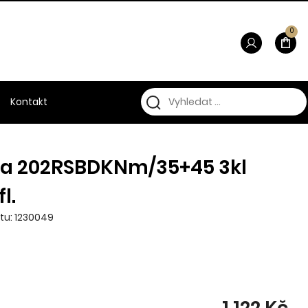
0
Kontakt
ka 202RSBDKNm/35+45 3kl
l.
tu: 1230049
1 122 Kč