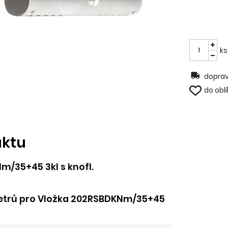
ks
doprav
do obl
uktu
m/35+45 3kl s knofl.
etrů pro Vložka 202RSBDKNm/35+45