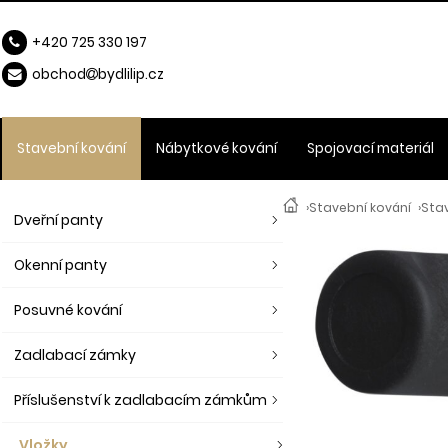
+420 725 330 197
obchod
b
ydlilip.cz
Stavební kování
Nábytkové kování
Spojovací materiál
›
Stavební kování
›
Stav
Dveřní panty
Okenní panty
Posuvné kování
Zadlabací zámky
Příslušenství k zadlabacím zámkům
Vložky