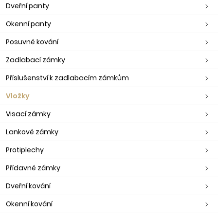
Dveřní panty
Okenní panty
Posuvné kování
Zadlabací zámky
Příslušenství k zadlabacím zámkům
Vložky
Visací zámky
Lankové zámky
Protiplechy
Přídavné zámky
Dveřní kování
Okenní kování