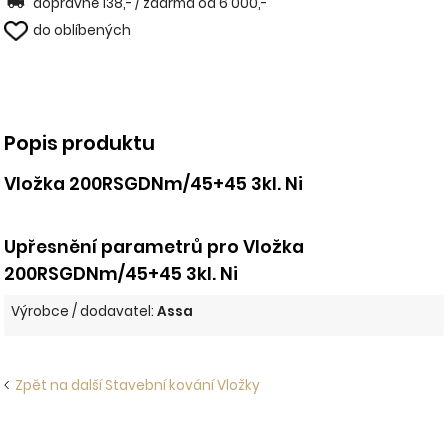
dopravné 138,- / zdarma od 6 000,-
do oblíbených
Popis produktu
Vložka 200RSGDNm/45+45 3kl. Ni
Upřesnění parametrů pro Vložka
200RSGDNm/45+45 3kl. Ni
Výrobce / dodavatel:
Assa
Zpět na další Stavební kování Vložky