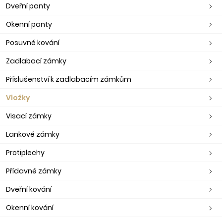
Dveřní panty
Okenní panty
Posuvné kování
Zadlabací zámky
Příslušenství k zadlabacím zámkům
Vložky
Visací zámky
Lankové zámky
Protiplechy
Přídavné zámky
Dveřní kování
Okenní kování