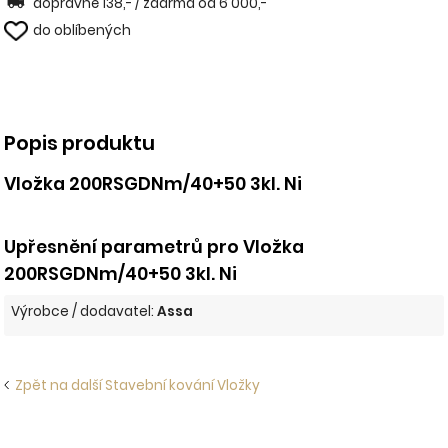
dopravné 138,- / zdarma od 6 000,-
do oblíbených
Popis produktu
Vložka 200RSGDNm/40+50 3kl. Ni
Upřesnění parametrů pro Vložka
200RSGDNm/40+50 3kl. Ni
Výrobce / dodavatel:
Assa
Zpět na další Stavební kování Vložky