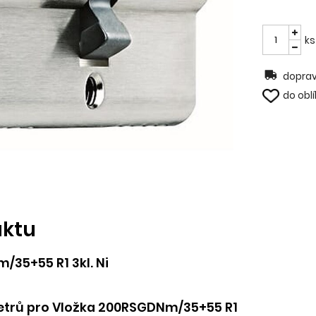
ks
doprav
do obl
uktu
35+55 R1 3kl. Ni
trů pro Vložka 200RSGDNm/35+55 R1