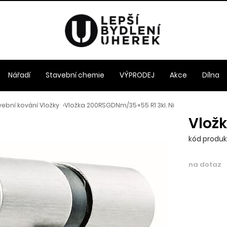
Nářadí
Stavební chemie
VÝPRODEJ
Akce
Dílna
ební kování Vložky
›
Vložka 200RSGDNm/35+55 R1 3kl. Ni
Vložk
kód produk
na dotaz