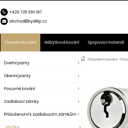
+420 725 330 197
obchod
b
ydlilip.cz
Stavební kování
Nábytkové kování
Spojovací materiál
›
Stavební kování
›
Stav
Dveřní panty
Okenní panty
Posuvné kování
Zadlabací zámky
Příslušenství k zadlabacím zámkům
Vložky