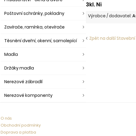
3kl. Ni
Poštovní schránky, pokladny
Výrobce / dodavatel:
A
Zavírače, ramínka, otevírače
Zpět na další Stavební
Těsnění dveřní, okenní, samolepící
Madla
Držáky madla
Nerezové zábradlí
Nerezové komponenty
O nás
Obchodní podmínky
Doprava a platba