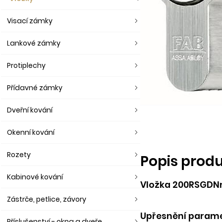
Visací zámky
Lankové zámky
Protiplechy
Přídavné zámky
Dveřní kování
Okenní kování
Rozety
Popis prod
Kabinové kování
Vložka 200RSGDNm/
Zástrče, petlice, závory
Upřesnění parame
Příslušenství - okna a dveře