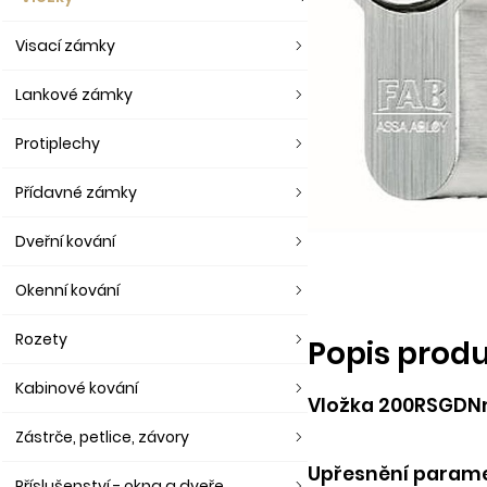
Visací zámky
Lankové zámky
Protiplechy
Přídavné zámky
Dveřní kování
Okenní kování
Rozety
Popis prod
Kabinové kování
Vložka 200RSGDNm/
Zástrče, petlice, závory
Upřesnění parame
Příslušenství - okna a dveře