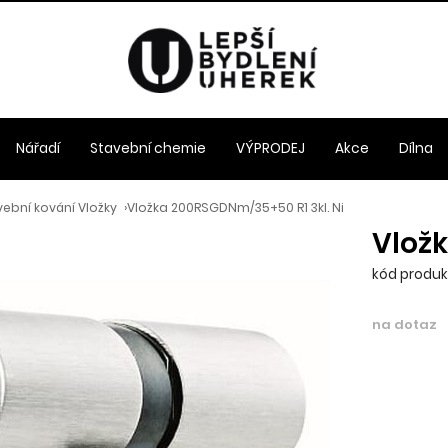
Nářadí
Stavební chemie
VÝPRODEJ
Akce
Dílna
ební kování Vložky
›
Vložka 200RSGDNm/35+50 R1 3kl. Ni
Vložk
kód produk
na dotaz