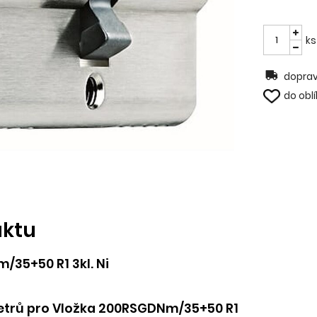
ks
doprav
do obl
uktu
35+50 R1 3kl. Ni
trů pro Vložka 200RSGDNm/35+50 R1