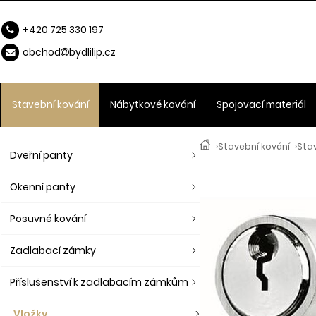
+420 725 330 197
obchod
b
ydlilip.cz
Stavební kování
Nábytkové kování
Spojovací materiál
›
Stavební kování
›
Stav
Dveřní panty
Okenní panty
Posuvné kování
Zadlabací zámky
Příslušenství k zadlabacím zámkům
Vložky