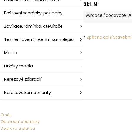
3kl. Ni
Poštovní schránky, pokladny
Výrobce / dodavatel:
A
Zavírače, ramínka, otevírače
Zpět na další Stavební
Těsnění dveřní, okenní, samolepící
Madla
Držáky madla
Nerezové zábradlí
Nerezové komponenty
O nás
Obchodní podmínky
Doprava a platba