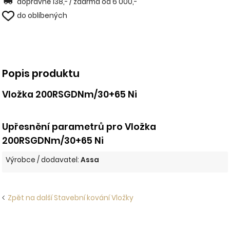
dopravné 138,- / zdarma od 6 000,-
do oblíbených
Popis produktu
Vložka 200RSGDNm/30+65 Ni
Upřesnění parametrů pro Vložka
200RSGDNm/30+65 Ni
Výrobce / dodavatel:
Assa
Zpět na další Stavební kování Vložky