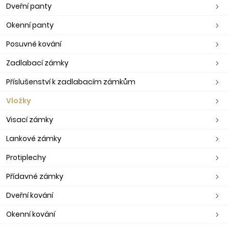
Dveřní panty
Okenní panty
Posuvné kování
Zadlabací zámky
Příslušenství k zadlabacím zámkům
Vložky
Visací zámky
Lankové zámky
Protiplechy
Přídavné zámky
Dveřní kování
Okenní kování