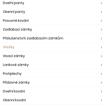
Dveřní panty
Okenní panty
Posuvné kování
Zadlabací zámky
Příslušenství k zadlabacím zámkům
Vložky
Visací zámky
Lankové zámky
Protiplechy
Přídavné zámky
Dveřní kování
Okenní kování