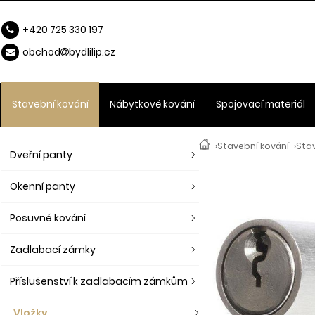
+420 725 330 197
obchod
b
ydlilip.cz
Stavební kování
Nábytkové kování
Spojovací materiál
›
Stavební kování
›
Stav
Dveřní panty
Okenní panty
Posuvné kování
Zadlabací zámky
Příslušenství k zadlabacím zámkům
Vložky