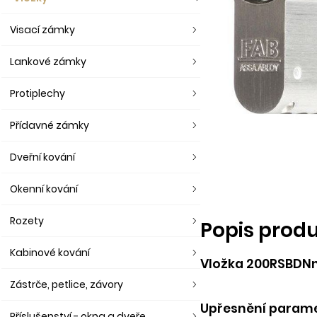
Visací zámky
Lankové zámky
Protiplechy
Přídavné zámky
Dveřní kování
Okenní kování
Rozety
Popis prod
Kabinové kování
Vložka 200RSBDNm/
Zástrče, petlice, závory
Upřesnění parame
Příslušenství - okna a dveře