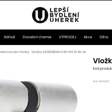
Nářadí
Stavební chemie
VÝPRODEJ
Akce
Dílna
ební kování Vložky
›
Vložka 200RSBDNm/45+50 R1 3kl. Ni
Vložk
kód produk
na dotaz