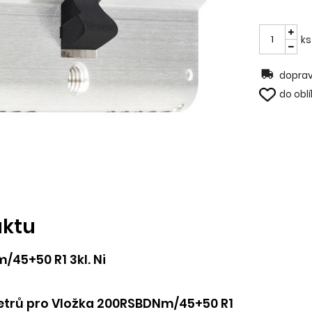
ks
doprav
do obl
uktu
45+50 R1 3kl. Ni
trů pro Vložka 200RSBDNm/45+50 R1