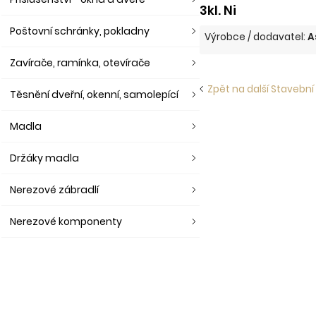
3kl. Ni
Poštovní schránky, pokladny
Výrobce / dodavatel:
A
Zavírače, ramínka, otevírače
Zpět na další Stavební
Těsnění dveřní, okenní, samolepící
Madla
Držáky madla
Nerezové zábradlí
Nerezové komponenty