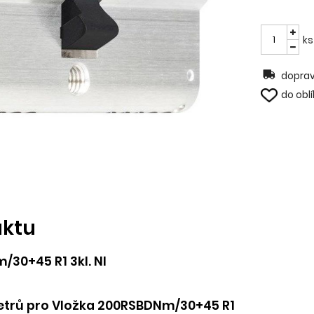
ks
doprav
do obl
uktu
30+45 R1 3kl. NI
trů pro Vložka 200RSBDNm/30+45 R1