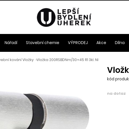
Nářadí
Stavební chemie
VÝPRODEJ
Akce
Dílna
ební kování Vložky
›
Vložka 200RSBDNm/30+45 R1 3kl. NI
Vložk
kód produk
na dotaz