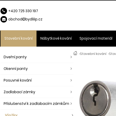
+420 725 330 197
obchod
b
ydlilip.cz
Stavební kování
Nábytkové kování
Spojovací materiál
›
Stavební kování
›
Stav
Dveřní panty
Okenní panty
Posuvné kování
Zadlabací zámky
Příslušenství k zadlabacím zámkům
Vložky