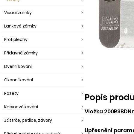
Visací zámky
Lankové zámky
Protiplechy
Přídavné zámky
Dveřní kování
Okenní kování
Rozety
Popis prod
Kabinové kování
Vložka 200RSBDNm/
Zástrče, petlice, závory
Upřesnění parame
Příslušenství - okna a dveře