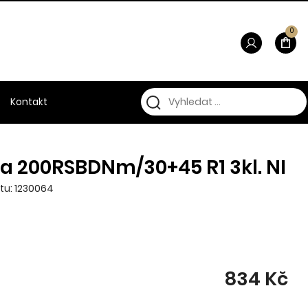
0
Kontakt
a 200RSBDNm/30+45 R1 3kl. NI
tu: 1230064
834 Kč