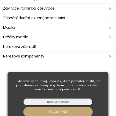
Zavírače, ramínka, otevírače
Těsnění dveřní, okenní, samolepící
Madla
Držáky madla
Nerezové zábradlí
Nerezové komponenty
O nás
Obchodní podmínky
Tyto stránky používají Cookies, které pomáhají zjistit, jak
jsou stránky využívány. Abychom mohli cookies používat,
Doprava a platba
musíte nám to nejprve povolit.
Kontaktujte nás