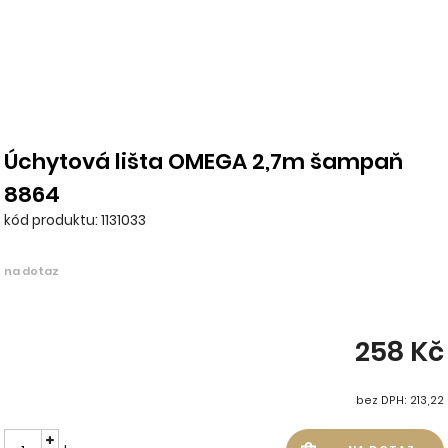
Úchytová lišta OMEGA 2,7m šampaň
8864
kód produktu: 1131033
na dotaz
258 Kč
bez DPH: 213,22