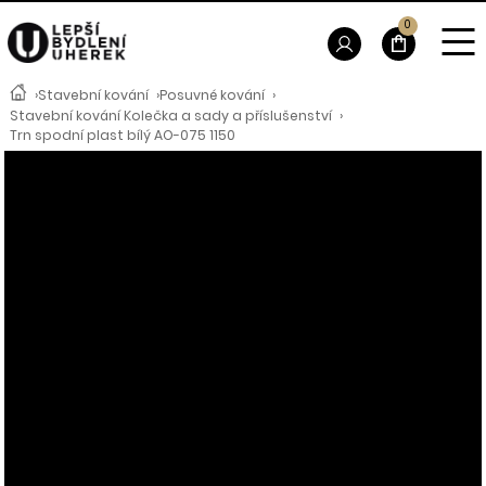
0
›
Stavební kování
›
Posuvné kování
›
Stavební kování Kolečka a sady a příslušenství
›
Trn spodní plast bílý AO-075 1150