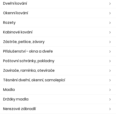
Dveřní kování
Okenní kování
Rozety
Kabinové kování
Zástrče, petlice, závory
Příslušenství - okna a dveře
Poštovní schránky, pokladny
Zavírače, ramínka, otevírače
Těsnění dveřní, okenní, samolepící
Madla
Držáky madla
Nerezové zábradlí