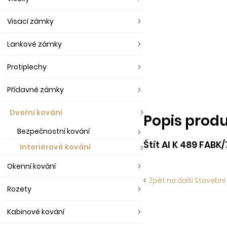
Visací zámky
Lankové zámky
Protiplechy
Přídavné zámky
Dveřní kování
Popis prod
Bezpečnostní kování
Štít Al K 489 FABK
Interiérové kování
Okenní kování
Zpět na další Stavební 
Rozety
Kabinové kování