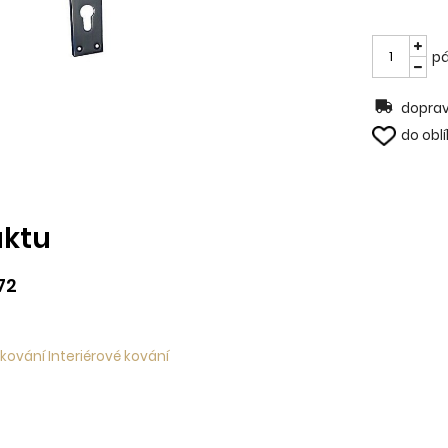
pá
doprav
do obl
uktu
/72
kování Interiérové kování