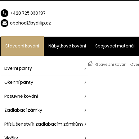
+420 725 330 197
obchod
b
ydlilip.cz
Stavební kování
Nábytkové kování
Spojovací materiál
›
Stavební kování
›
Dveř
Dveřní panty
Okenní panty
Posuvné kování
Zadlabací zámky
Příslušenství k zadlabacím zámkům
Vložky