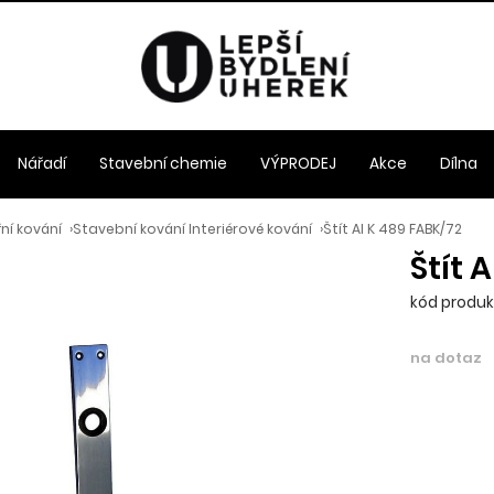
Nářadí
Stavební chemie
VÝPRODEJ
Akce
Dílna
ní kování
›
Stavební kování Interiérové kování
›
Štít Al K 489 FABK/72
Štít 
kód produk
na dotaz