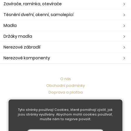
Zavírače, ramínka, otevírače
Těsnění dveřní, okenní, samolepící
Madla
Držáky madla
Nerezové zábradlí
Nerezové komponenty
O nás
Obchodní podmínky
Doprava a platba
Kontaktujte nás
Tyto stránky používají Cookies, které pomáhají zjistit, jak
jsou stránky využívány. Abychom mohli cookies používat,
musíte nám to nejprve povolit.