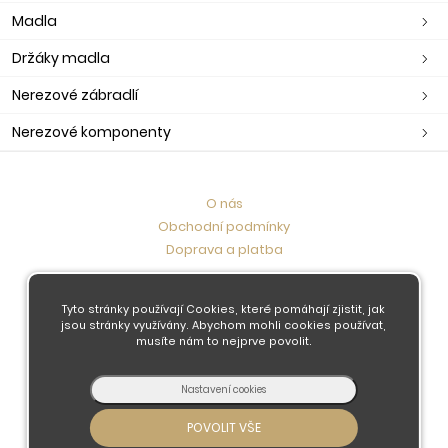
Madla
Držáky madla
Nerezové zábradlí
Nerezové komponenty
O nás
Obchodní podmínky
Doprava a platba
Kontaktujte nás
Tyto stránky používají Cookies, které pomáhají zjistit, jak
jsou stránky využívány. Abychom mohli cookies používat,
musíte nám to nejprve povolit.
© 2026 - Developed by
Insion
s.r.o. &
PMH
Liberec