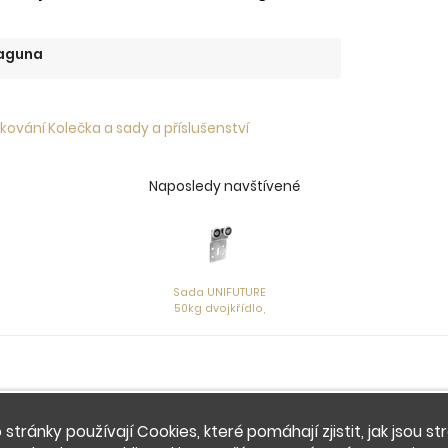
aguna
kování Kolečka a sady a příslušenství
Naposledy navštívené
Sada UNIFUTURE
50kg dvojkřídlo,
 stránky používají Cookies, které pomáhají zjistit, jak jsou st