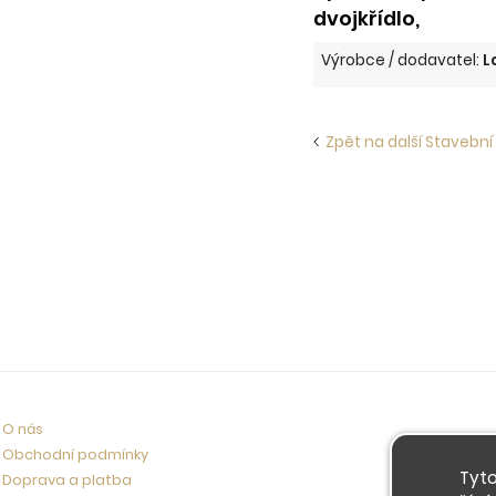
dvojkřídlo,
Výrobce / dodavatel:
L
Zpět na další Stavební 
O nás
Obchodní podmínky
Tyto
Doprava a platba