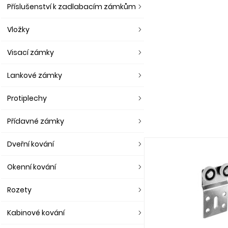
Příslušenství k zadlabacím zámkům
Vložky
Visací zámky
Lankové zámky
Protiplechy
Přídavné zámky
Dveřní kování
Okenní kování
Rozety
Kabinové kování