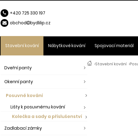
+420 725 330 197
obchod
b
ydlilip.cz
Stavební kování
Nábytkové kování
Spojovací materiál
›
Stavební kování
›
Pos
Dveřní panty
Okenní panty
Posuvné kování
Lišty k posuvnému kování
Kolečka a sady a příslušenství
Zadlabací zámky