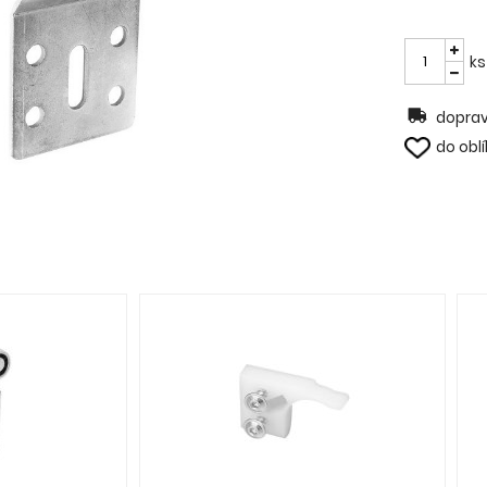
ks
doprav
do obl