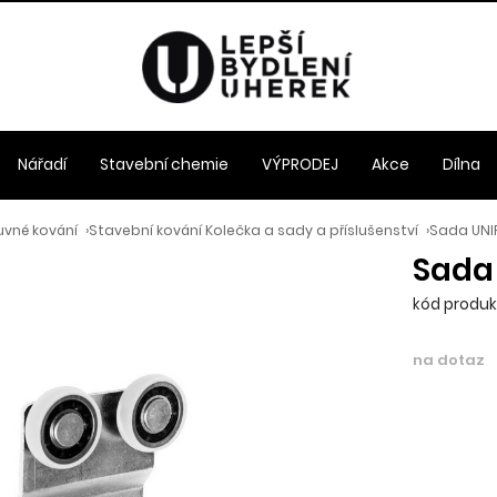
Nářadí
Stavební chemie
VÝPRODEJ
Akce
Dílna
uvné kování
›
Stavební kování Kolečka a sady a příslušenství
›
Sada UNIF
Sada 
kód produkt
na dotaz