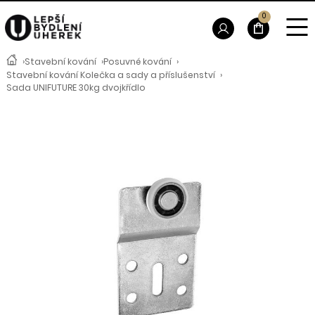
0
›
Stavební kování
›
Posuvné kování
›
Stavební kování Kolečka a sady a příslušenství
›
Sada UNIFUTURE 30kg dvojkřídlo