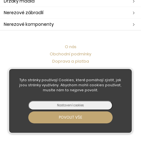
Držáky madla
Nerezové zábradlí
Nerezové komponenty
O nás
Obchodní podmínky
Doprava a platba
Kontaktujte nás
Tyto stránky používají Cookies, které pomáhají zjistit, jak
jsou stránky využívány. Abychom mohli cookies používat,
musíte nám to nejprve povolit.
© 2026 - Developed by
Insion
s.r.o. &
PMH
Liberec