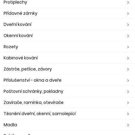
Protiplechy
Přídavné zámky
Dveřní kování
Okenní kování
Rozety
Kabinové kování
Zástrče, petlice, závory
Příslušenství - okna a dveře
Poštovní schránky, pokladny
Zavírače, ramínka, otevírače
Těsnění dveřní, okenní, samolepící
Madla