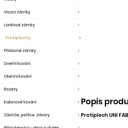
Visací zámky
Lankové zámky
Protiplechy
Přídavné zámky
Dveřní kování
Okenní kování
Rozety
Popis prod
Kabinové kování
Protiplech UNI FAB
Zástrče, petlice, závory
Příslušenství - okna a dveře