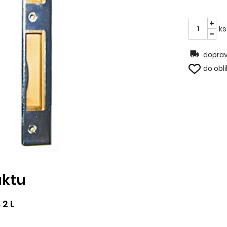
ks
doprav
do obl
uktu
 2 L