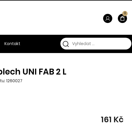
0
Kontakt
plech UNI FAB 2 L
tu: 1260027
161 Kč