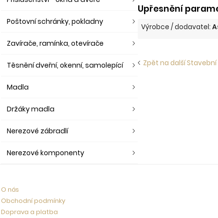
Upřesnění paramet
Poštovní schránky, pokladny
Výrobce / dodavatel:
A
Zavírače, ramínka, otevírače
Zpět na další Stavební
Těsnění dveřní, okenní, samolepící
Madla
Držáky madla
Nerezové zábradlí
Nerezové komponenty
O nás
Obchodní podmínky
Doprava a platba