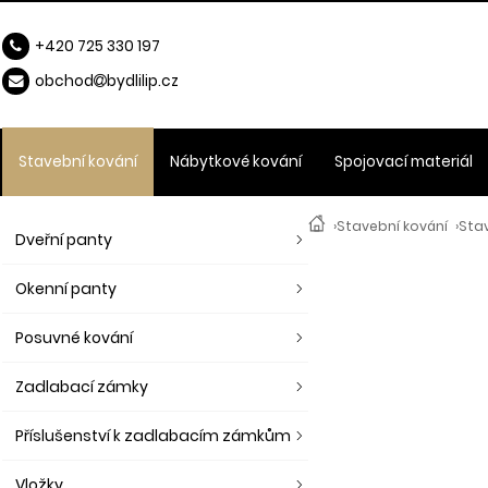
+420 725 330 197
obchod
b
ydlilip.cz
Stavební kování
Nábytkové kování
Spojovací materiál
›
Stavební kování
›
Stav
Dveřní panty
Okenní panty
Posuvné kování
Zadlabací zámky
Příslušenství k zadlabacím zámkům
Vložky