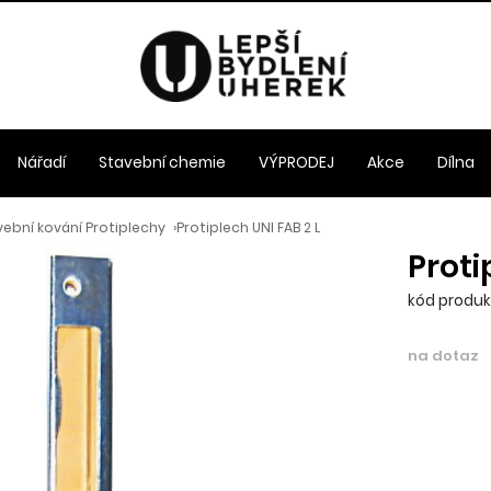
Nářadí
Stavební chemie
VÝPRODEJ
Akce
Dílna
ební kování Protiplechy
›
Protiplech UNI FAB 2 L
Proti
kód produk
na dotaz