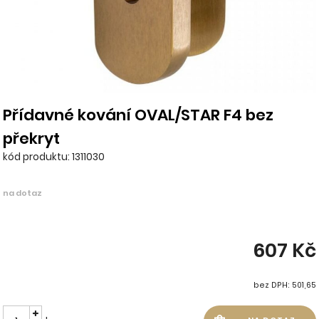
Přídavné kování OVAL/STAR F4 bez
překryt
kód produktu: 1311030
na dotaz
607 Kč
bez DPH: 501,65