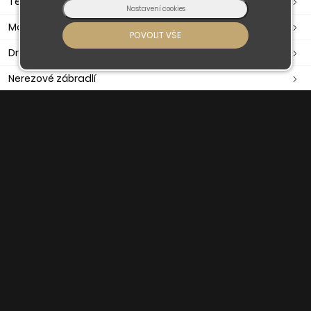
Těsnění dveřní, okenní, samolepící
Madla
Držáky madla
Nerezové zábradlí
Nerezové komponenty
O nás
Obchodní podmínky
Doprava a platba
Kontaktujte nás
© 2026 - Developed by
Insion
s.r.o. &
PMH
Liberec