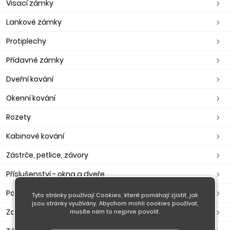
Visací zámky
Lankové zámky
Protiplechy
Přídavné zámky
Dveřní kování
Okenní kování
Rozety
Kabinové kování
Zástrče, petlice, závory
Příslušenství - okna a dveře
Poštovní schránky, pokladny
Tyto stránky používají Cookies, které pomáhají zjistit, jak
jsou stránky využívány. Abychom mohli cookies používat,
Zavírače, ramínka, otevírače
musíte nám to nejprve povolit.