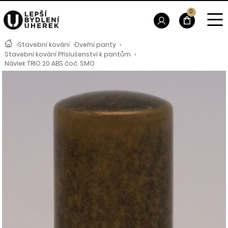
0
›
Stavební kování
›
Dveřní panty
›
Stavební kování Příslušenství k pantům
›
Návlek TRIO 20 ABS čoč. SMO