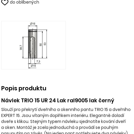
do oblíbených
Popis produktu
Návlek TRIO 15 UR 24 Lak ral9005 lak černý
Slouží pro překrytí dveřního a okenního pantu TRIO 15 a dveřního
EXPERT 15. Jsou vítaným doplňkem interiéru. Elegantně doladí
dveře s klikou. Stejným typem návleku sjednotíte kování dveří
a oken. Montáž je zcela jednoduchá a provádí se pouhým
nasunutím na závěs. (Na jeden pant potřebujete dva návleky)