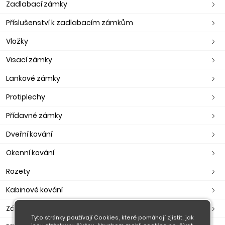
Zadlabací zámky
Příslušenství k zadlabacím zámkům
Vložky
Visací zámky
Lankové zámky
Protiplechy
Přídavné zámky
Dveřní kování
Okenní kování
Rozety
Kabinové kování
Zástrče, petlice, závory
Tyto stránky používají Cookies, které pomáhají zjistit, jak