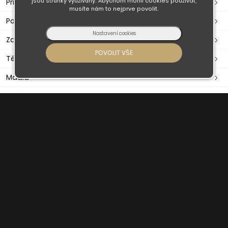
jsou stránky využívány. Abychom mohli cookies používat,
Příslušenství - okna a dveře
musíte nám to nejprve povolit.
Poštovní schránky, pokladny
Zavírače, ramínka, otevírače
Těsnění dveřní, okenní, samolepící
Madla
Držáky madla
Nerezové zábradlí
Nerezové komponenty
O nás
Obchodní podmínky
Doprava a platba
Kontaktujte nás