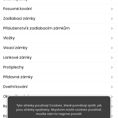
Posuvné kování
Zadlabací zámky
Příslušenství k zadlabacím zámkům
Vložky
Visací zámky
Lankové zámky
Protiplechy
Přídavné zámky
Dveřní kování
Okenní kování
Rozety
Tyto stránky používají Cookies, které pomáhají zjistit, jak
jsou stránky využívány. Abychom mohli cookies používat,
musíte nám to nejprve povolit.
Kabinové kování