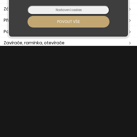
Zástrče, petlice, závory
Příslušenství - okna a dveře
Poštovní schránky, pokladny
Zavírače, ramínka, otevírače
Těsnění dveřní, okenní, samolepící
Madla
Držáky madla
Nerezové zábradlí
Nerezové komponenty
O nás
Obchodní podmínky
Doprava a platba