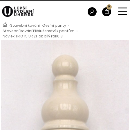
0
›
Stavební kování
›
Dveřní panty
›
Stavební kování Příslušenství k pantům
›
Návlek TRIO 15 UR 21 lak bílý ral1013