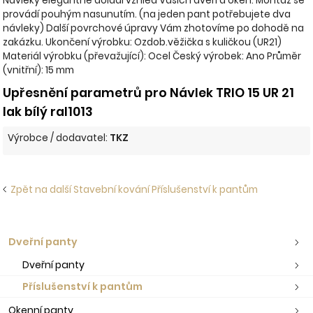
Návleky elegantně doladí vzhled Vašich dveří a oken. Montáž se
provádí pouhým nasunutím. (na jeden pant potřebujete dva
návleky) Další povrchové úpravy Vám zhotovíme po dohodě na
zakázku. Ukončení výrobku: Ozdob.věžička s kuličkou (UR21)
Materiál výrobku (převažující): Ocel Český výrobek: Ano Průměr
(vnitřní): 15 mm
Upřesnění parametrů pro Návlek TRIO 15 UR 21
lak bílý ral1013
Výrobce / dodavatel:
TKZ
Zpět na další Stavební kování Příslušenství k pantům
Dveřní panty
Dveřní panty
Příslušenství k pantům
Okenní panty