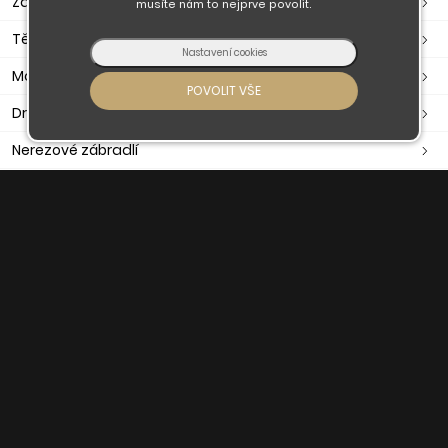
Zavírače, ramínka, otevírače
musíte nám to nejprve povolit.
Těsnění dveřní, okenní, samolepící
Madla
Držáky madla
Nerezové zábradlí
Nerezové komponenty
O nás
Obchodní podmínky
Doprava a platba
Kontaktujte nás