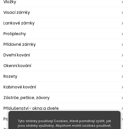
Vložky
Visací zámky
Lankové zámky
Protiplechy
Přídavné zámky
Dveřní kování
Okenní kování
Rozety
Kabinové kování
Zástrče, petlice, závory
Příslušenství - okna a dveře
Poštovní schránky, pokladny
Tyto stránky používají Cookies, které pomáhají zjistit, jak
jsou stránky využívány. Abychom mohli cookies používat,