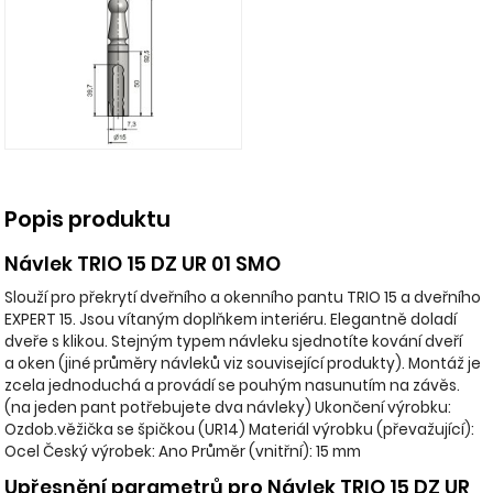
Popis produktu
Návlek TRIO 15 DZ UR 01 SMO
Slouží pro překrytí dveřního a okenního pantu TRIO 15 a dveřního
EXPERT 15. Jsou vítaným doplňkem interiéru. Elegantně doladí
dveře s klikou. Stejným typem návleku sjednotíte kování dveří
a oken (jiné průměry návleků viz související produkty). Montáž je
zcela jednoduchá a provádí se pouhým nasunutím na závěs.
(na jeden pant potřebujete dva návleky) Ukončení výrobku:
Ozdob.věžička se špičkou (UR14) Materiál výrobku (převažující):
Ocel Český výrobek: Ano Průměr (vnitřní): 15 mm
Upřesnění parametrů pro Návlek TRIO 15 DZ UR