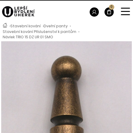
0
›
Stavební kování
›
Dveřní panty
›
Stavební kování Příslušenství k pantům
›
Návlek TRIO 15 DZ UR 01 SMO