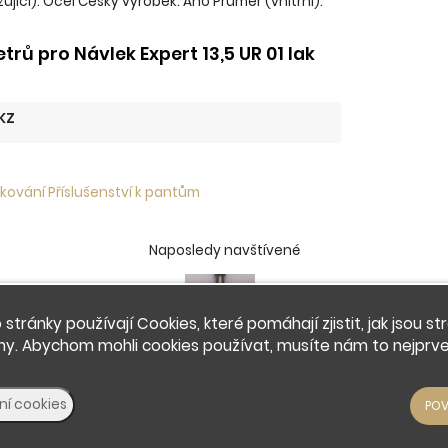
ující): Ocel Český výrobek: Ano Průměr (vnitřní):
rů pro Návlek Expert 13,5 UR 01 lak
KZ
kování Příslušenství k pantům
Naposledy navštívené
 stránky používají Cookies, které pomáhají zjistit, jak jsou st
ny. Abychom mohli cookies používat, musíte nám to nejprve 
Návlek Expert 13,5
UR 01 lak černý