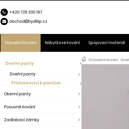
+420 725 330 197
obchod
b
ydlilip.cz
Stavební kování
Nábytkové kování
Spojovací materiál
›
Stavební kování
›
Dve
Dveřní panty
Dveřní panty
Příslušenství k pantům
Okenní panty
Posuvné kování
Zadlabací zámky