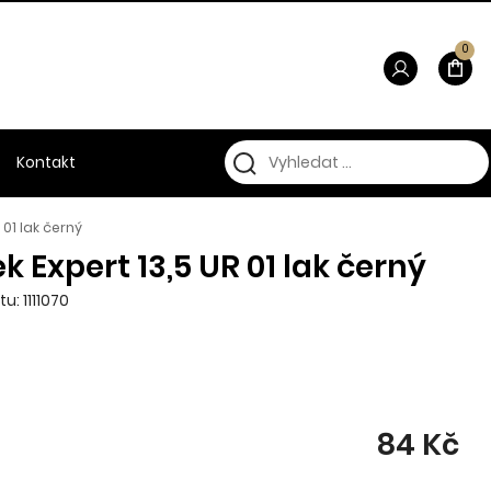
0
Kontakt
 01 lak černý
k Expert 13,5 UR 01 lak černý
u: 1111070
84 Kč