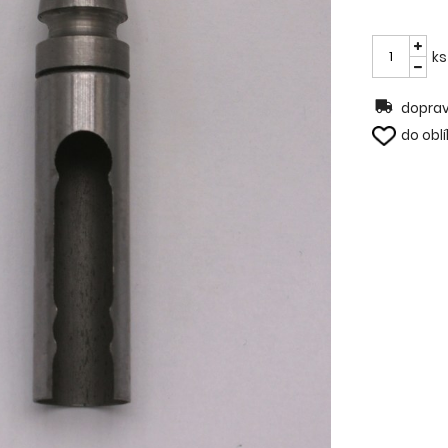
ks
doprav
do obl