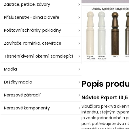
Zástrče, petlice, závory
Příslušenství - okna a dveře
Poštovní schránky, pokladny
Zavírače, ramínka, otevírače
Těsnění dveřní, okenní, samolepící
Madla
Popis prod
Držáky madla
Nerezové zábradlí
Návlek Expert 13,5
Slouží pro překrytí oke
Nerezové komponenty
interiéru, stejným type
je zcela jednoduchá a 
pant potřebujete dva n