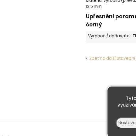
Materiál výrobku (převaž
13,5 mm
Upřesnění paramet
černý
Výrobce / dodavatel:
T
Zpět na další Stavební 
Tyto
využívá