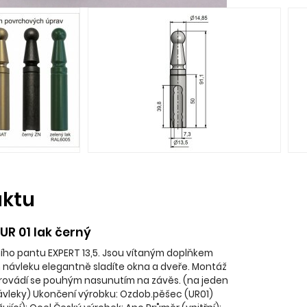
uktu
 UR 01 lak černý
nního pantu EXPERT 13,5. Jsou vítaným doplňkem
m návleku elegantně sladíte okna a dveře. Montáž
provádí se pouhým nasunutím na závěs. (na jeden
ávleky) Ukončení výrobku: Ozdob.pěšec (UR01)