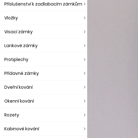
Příslušenství k zadlabacím zámkům
Vložky
Visací zámky
Lankové zámky
Protiplechy
Přídavné zámky
Dveřní kování
Okenní kování
Rozety
Kabinové kování