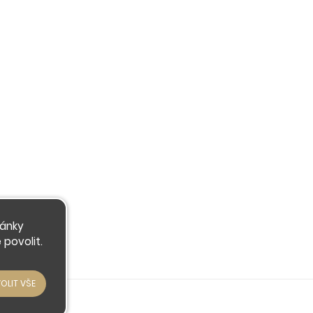
ránky
povolit.