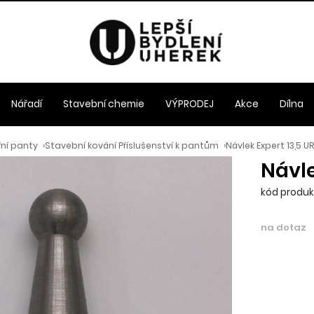
Nářadí
Stavební chemie
VÝPRODEJ
Akce
Dílna
řní panty
›
Stavební kování Příslušenství k pantům
›
Návlek Expert 13,5 UR
Návle
kód produkt
na dotaz