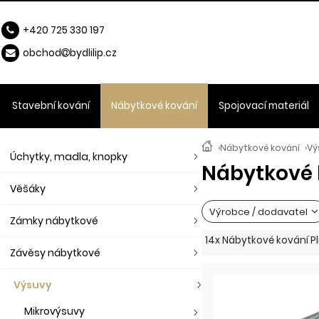
+420 725 330 197
obchod
b
ydlilip.cz
Stavební kování
Nábytkové kování
Spojovací materiál
›
Nábytkové kování
›
Vý
Úchytky, madla, knopky
Nábytkové 
Věšáky
Výrobce / dodavatel
Zámky nábytkové
14x Nábytkové kování 
Závěsy nábytkové
Výsuvy
Mikrovýsuvy