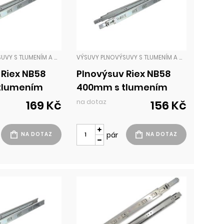
VÝSUVY PLNOVÝSUVY S TLUMENÍM A DOTAHEM
VÝSUVY PLNOVÝSUVY S TLUMENÍM A DOTAHEM
 Riex NB58
Plnovýsuv Riex NB58
tlumením
400mm s tlumením
 chrom
35kg H45 chrom
na dotaz
169 Kč
156 Kč
pár