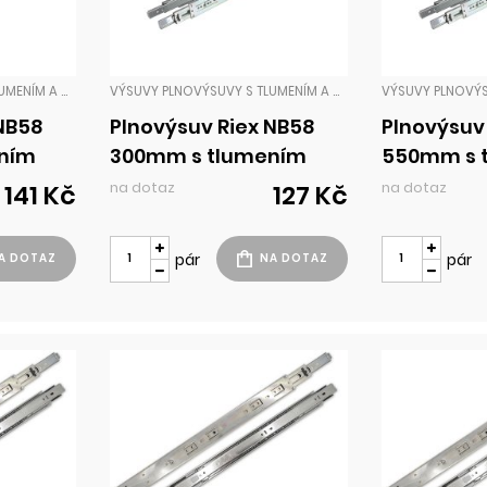
VÝSUVY PLNOVÝSUVY S TLUMENÍM A DOTAHEM
VÝSUVY PLNOVÝSUVY S TLUMENÍM A DOTAHEM
 NB58
Plnovýsuv Riex NB58
Plnovýsuv
ním
300mm s tlumením
550mm s 
m
35kg H45 chrom
35kg H45
na dotaz
na dotaz
141 Kč
127 Kč
pár
pár