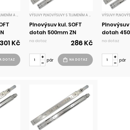
VÝSUVY PLNOVÝSUVY S TLUMENÍM A DOTAHEM
VÝSUVY PLNOVÝSUVY S TLUMENÍM A DOTAHEM
SOFT
Plnovýsuv kul. SOFT
Plnovýsuv 
ZN
dotah 500mm ZN
dotah 45
na dotaz
na dotaz
301 Kč
286 Kč
pár
pár