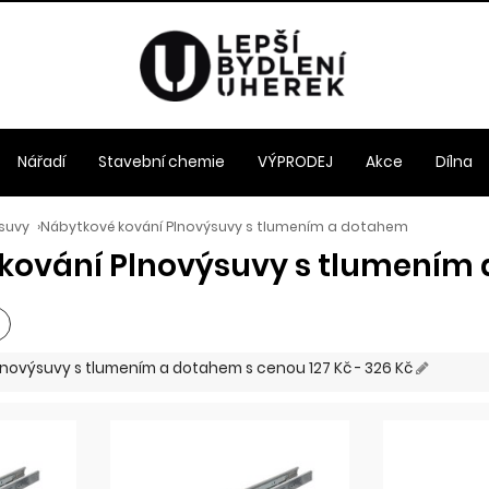
Nářadí
Stavební chemie
VÝPRODEJ
Akce
Dílna
suvy
›
Nábytkové kování Plnovýsuvy s tlumením a dotahem
kování Plnovýsuvy s tlumením
Plnovýsuvy s tlumením a dotahem
s cenou
127 Kč - 326 Kč