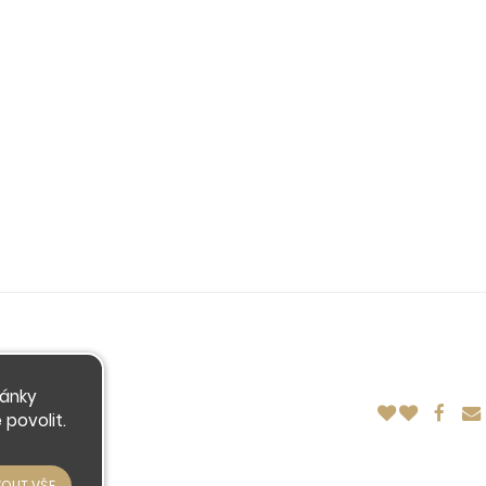
ránky
povolit.