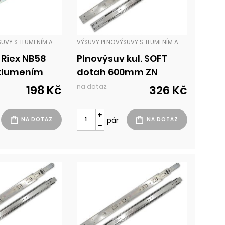
VÝSUVY PLNOVÝSUVY S TLUMENÍM A DOTAHEM
VÝSUVY PLNOVÝSUVY S TLUMENÍM A DOTAHEM
 Riex NB58
Plnovýsuv kul. SOFT
tlumením
dotah 600mm ZN
 chrom
na dotaz
198 Kč
326 Kč
pár