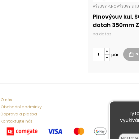
Plnovýsuv kul. 
dotah 350mm 
na dotaz
pár
O nás
Obchodní podmínky
Tyto
Doprava a platba
využívá
Kontaktujte nás