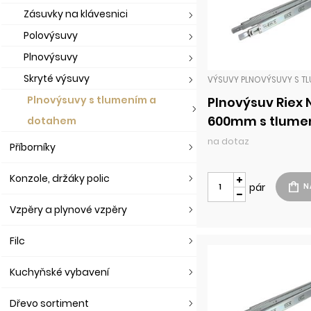
Zásuvky na klávesnici
Polovýsuvy
Plnovýsuvy
Skryté výsuvy
Plnovýsuvy s tlumením a
Plnovýsuv Riex
600mm s tlume
dotahem
35kg H45 chro
na dotaz
Příborníky
Konzole, držáky polic
pár
Vzpěry a plynové vzpěry
Filc
Kuchyňské vybavení
Dřevo sortiment