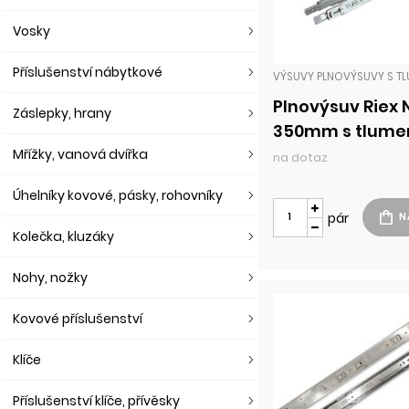
Vosky
Příslušenství nábytkové
Plnovýsuv Riex
Záslepky, hrany
350mm s tlume
35kg H45 chro
Mřížky, vanová dvířka
na dotaz
Úhelníky kovové, pásky, rohovníky
pár
Kolečka, kluzáky
Nohy, nožky
Kovové příslušenství
Klíče
Příslušenství klíče, přívěsky