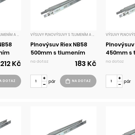
VÝSUVY PLNOVÝSUVY S TLUMENÍM A DOTAHEM
VÝSUVY PLNOVÝSUVY S TLUMENÍM A DOTAHEM
 NB58
Plnovýsuv Riex NB58
Plnovýsuv
ním
500mm s tlumením
450mm s 
m
35kg H45 chrom
35kg H45
na dotaz
na dotaz
212 Kč
183 Kč
pár
pár