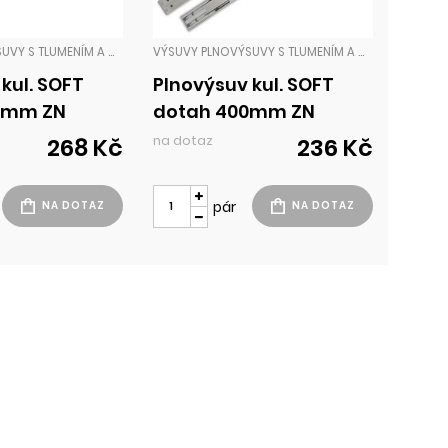
VÝSUVY PLNOVÝSUVY S TLUMENÍM A DOTAHEM
VÝSUVY PLNOVÝSUVY S TLUMENÍM A DOTAHEM
kul. SOFT
Plnovýsuv kul. SOFT
0mm ZN
dotah 400mm ZN
na dotaz
268 Kč
236 Kč
pár