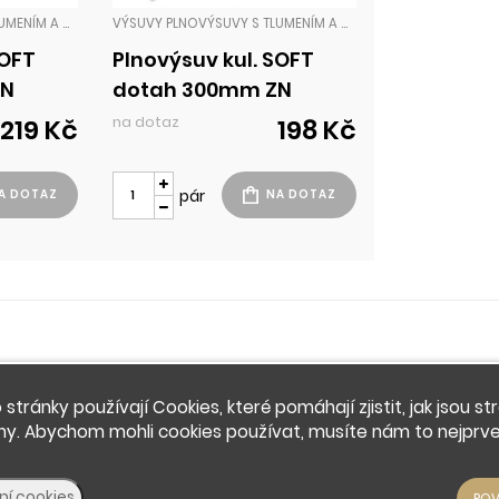
VÝSUVY PLNOVÝSUVY S TLUMENÍM A DOTAHEM
VÝSUVY PLNOVÝSUVY S TLUMENÍM A DOTAHEM
SOFT
Plnovýsuv kul. SOFT
ZN
dotah 300mm ZN
na dotaz
219 Kč
198 Kč
pár
 stránky používají Cookies, které pomáhají zjistit, jak jsou st
ny. Abychom mohli cookies používat, musíte nám to nejprve 
© 2026 - Developed by
Insion
s.r.o. &
PMH
Liberec