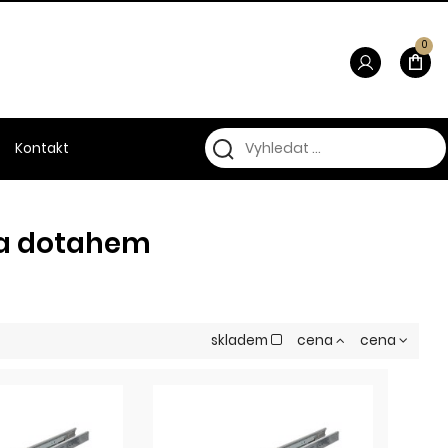
0
Kontakt
 a dotahem
skladem
cena
cena