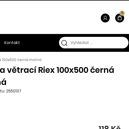
0
Kontakt
iex 100x500 černá matná
a větrací Riex 100x500 černá
ná
tu: 2550137
118 Kč