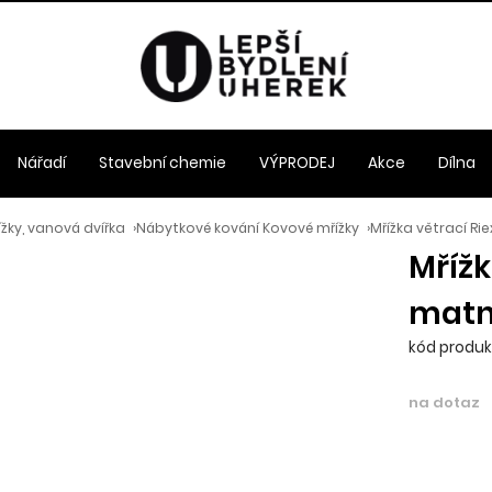
Nářadí
Stavební chemie
VÝPRODEJ
Akce
Dílna
ížky, vanová dvířka
›
Nábytkové kování Kovové mřížky
›
Mřížka větrací R
Mřížk
mat
kód produk
na dotaz