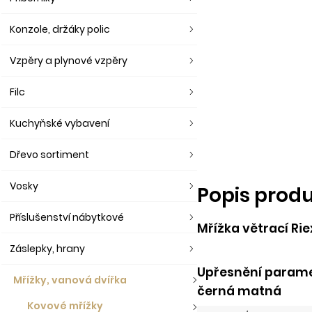
Konzole, držáky polic
Vzpěry a plynové vzpěry
Filc
Kuchyňské vybavení
Dřevo sortiment
Vosky
Popis prod
Příslušenství nábytkové
Mřížka větrací Ri
Záslepky, hrany
Upřesnění paramet
Mřížky, vanová dvířka
černá matná
Kovové mřížky