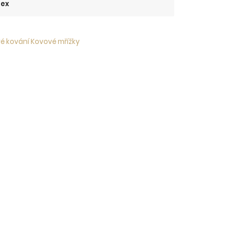
iex
é kování Kovové mřížky