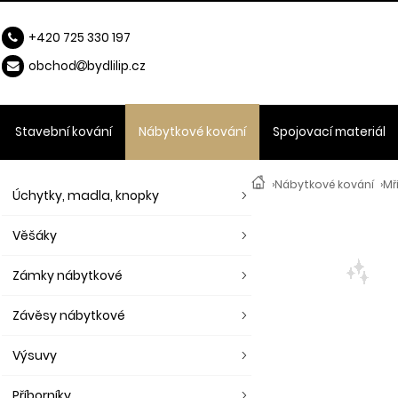
+420 725 330 197
obchod
b
ydlilip.cz
Stavební kování
Nábytkové kování
Spojovací materiál
›
Nábytkové kování
›
Mř
Úchytky, madla, knopky
Věšáky
Zámky nábytkové
Závěsy nábytkové
Výsuvy
Příborníky