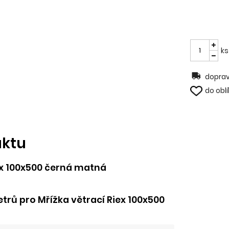
ks
doprav
do obl
uktu
ex 100x500 černá matná
rů pro Mřížka větrací Riex 100x500