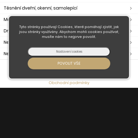
Těsnění dveřní, okenní, samolepící
Madla
Tyto stránky používají Cookies, které pomáhají zjistit, jak
Držáky madla
jsou stránky využívány. Abychom mohli cookies používat,
musíte nám to nejprve povolit.
Nerezové zábradlí
Nerezové komponenty
O nás
Obchodní podmínky
Doprava a platba
Kontaktujte nás