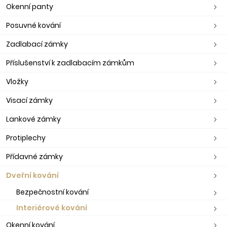
Okenní panty
Posuvné kování
Zadlabací zámky
Příslušenství k zadlabacím zámkům
Vložky
Visací zámky
Lankové zámky
Protiplechy
Přídavné zámky
Dveřní kování
Bezpečnostní kování
Interiérové kování
Okenní kování