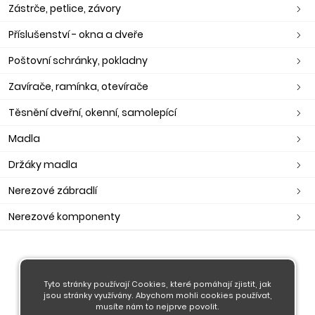
Zástrče, petlice, závory
Příslušenství - okna a dveře
Poštovní schránky, pokladny
Zavírače, ramínka, otevírače
Těsnění dveřní, okenní, samolepící
Madla
Držáky madla
Nerezové zábradlí
Nerezové komponenty
O nás
Obchodní podmínky
Tyto stránky používají Cookies, které pomáhají zjistit, jak
jsou stránky využívány. Abychom mohli cookies používat,
Doprava a platba
musíte nám to nejprve povolit.