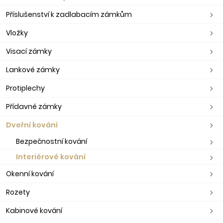
Příslušenství k zadlabacím zámkům
Vložky
Visací zámky
Lankové zámky
Protiplechy
Přídavné zámky
Dveřní kování
Bezpečnostní kování
Interiérové kování
Okenní kování
Rozety
Kabinové kování