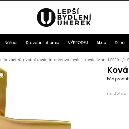
Nářadí
Stavební chemie
VÝPRODEJ
Akce
Dílna
ní kování
›
Stavební kování Interiérové kování
›
Kování Monet BB90 kl/kl 
Kován
kód produk
na dotaz