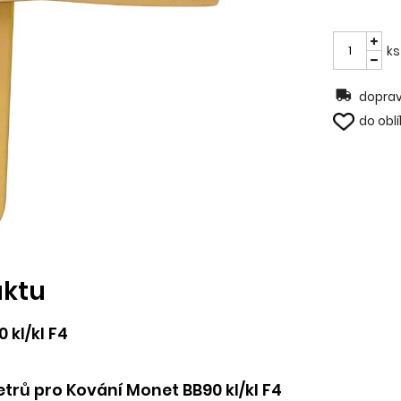
ks
doprav
do obl
uktu
 kl/kl F4
rů pro Kování Monet BB90 kl/kl F4