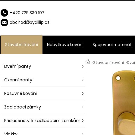
+420 725 330 197
obchod
b
ydlilip.cz
Stavební kování
Nábytkové kování
Spojovací materiál
›
Stavební kování
›
Dveř
Dveřní panty
Okenní panty
Posuvné kování
Zadlabací zámky
Příslušenství k zadlabacím zámkům
Vložky