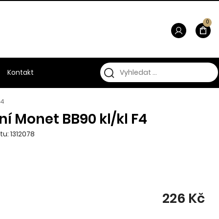
0
Kontakt
F4
í Monet BB90 kl/kl F4
tu: 1312078
226 Kč