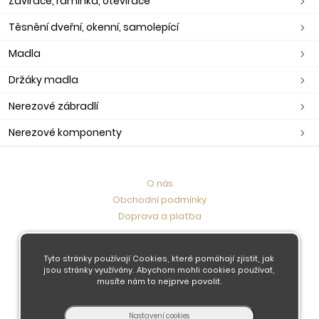
Zavírače, ramínka, otevírače
Těsnění dveřní, okenní, samolepící
Madla
Držáky madla
Nerezové zábradlí
Nerezové komponenty
O nás
Obchodní podmínky
Doprava a platba
Kontaktujte nás
Tyto stránky používají Cookies, které pomáhají zjistit, jak
jsou stránky využívány. Abychom mohli cookies používat,
musíte nám to nejprve povolit.