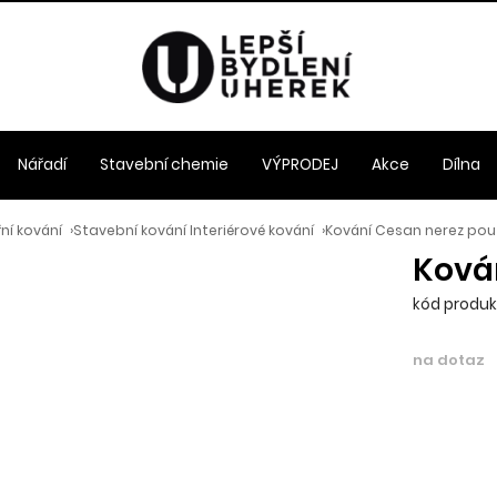
Nářadí
Stavební chemie
VÝPRODEJ
Akce
Dílna
ní kování
›
Stavební kování Interiérové kování
›
Kování Cesan nerez pouz
Kován
kód produk
na dotaz