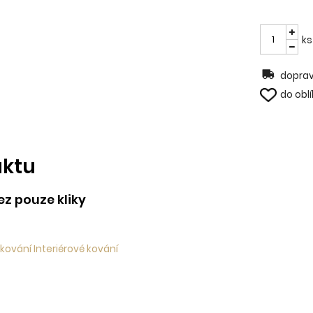
ks
doprav
do obl
uktu
z pouze kliky
kování Interiérové kování