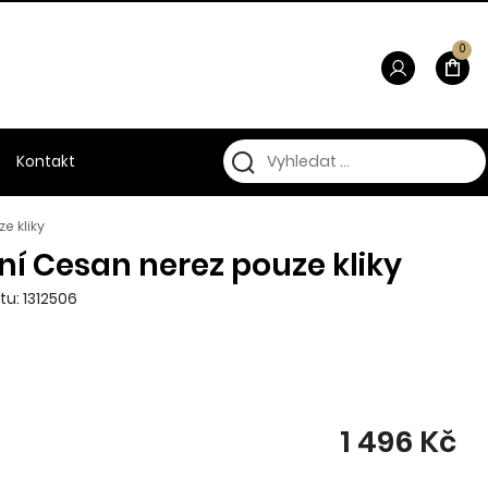
0
Kontakt
e kliky
í Cesan nerez pouze kliky
tu: 1312506
1 496 Kč