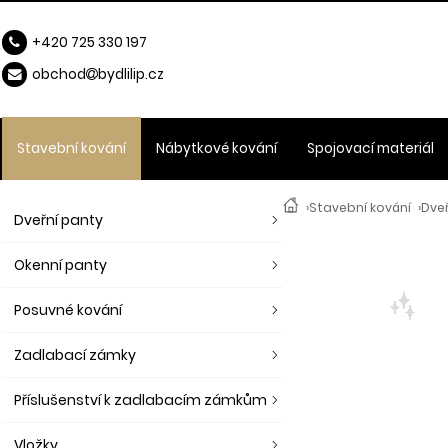
+420 725 330 197
obchod
b
ydlilip.cz
Stavební kování
Nábytkové kování
Spojovací materiál
›
Stavební kování
›
Dveř
Dveřní panty
Okenní panty
Posuvné kování
Zadlabací zámky
Příslušenství k zadlabacím zámkům
Vložky