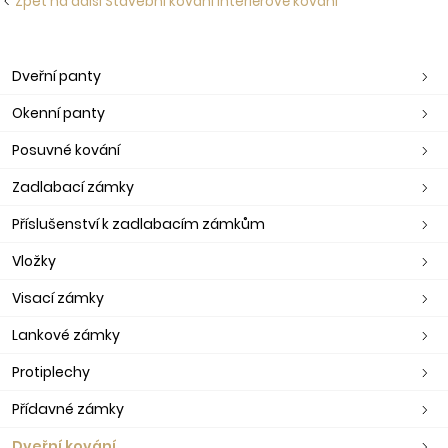
Zpět na další Stavební kování Interiérové kování
Dveřní panty
Okenní panty
Posuvné kování
Zadlabací zámky
Příslušenství k zadlabacím zámkům
Vložky
Visací zámky
Lankové zámky
Protiplechy
Přídavné zámky
Dveřní kování