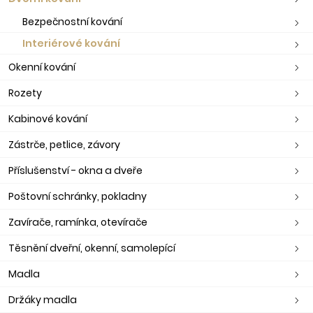
Bezpečnostní kování
Interiérové kování
Okenní kování
Rozety
Kabinové kování
Zástrče, petlice, závory
Příslušenství - okna a dveře
Poštovní schránky, pokladny
Zavírače, ramínka, otevírače
Těsnění dveřní, okenní, samolepící
Madla
Držáky madla