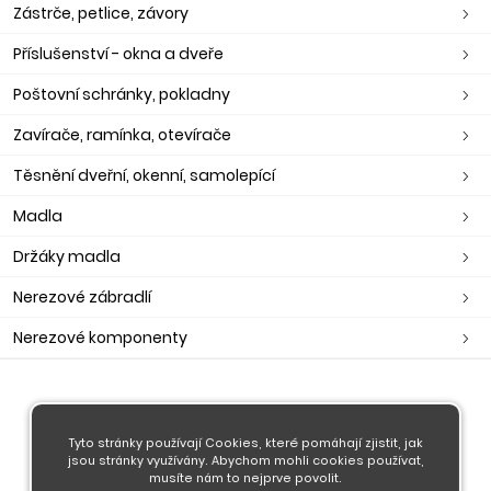
Zástrče, petlice, závory
Příslušenství - okna a dveře
Poštovní schránky, pokladny
Zavírače, ramínka, otevírače
Těsnění dveřní, okenní, samolepící
Madla
Držáky madla
Nerezové zábradlí
Nerezové komponenty
O nás
Obchodní podmínky
Tyto stránky používají Cookies, které pomáhají zjistit, jak
jsou stránky využívány. Abychom mohli cookies používat,
Doprava a platba
musíte nám to nejprve povolit.