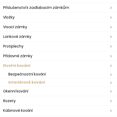
Příslušenství k zadlabacím zámkům
Vložky
Visací zámky
Lankové zámky
Protiplechy
Přídavné zámky
Dveřní kování
Bezpečnostní kování
Interiérové kování
Okenní kování
Rozety
Kabinové kování