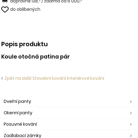
dopravné 138,- / zdarma od 6 000,-
do oblíbených
Popis produktu
Koule otočná patina pár
Zpět na další Stavební kování Interiérové kování
Dveřní panty
Okenní panty
Posuvné kování
Zadlabací zámky