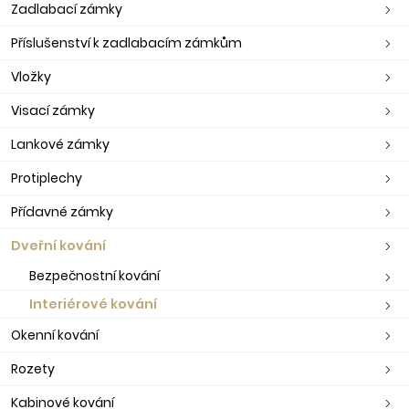
Zadlabací zámky
Příslušenství k zadlabacím zámkům
Vložky
Visací zámky
Lankové zámky
Protiplechy
Přídavné zámky
Dveřní kování
Bezpečnostní kování
Interiérové kování
Okenní kování
Rozety
Kabinové kování