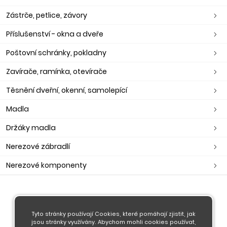
Zástrče, petlice, závory
Příslušenství - okna a dveře
Poštovní schránky, pokladny
Zavírače, ramínka, otevírače
Těsnění dveřní, okenní, samolepící
Madla
Držáky madla
Nerezové zábradlí
Nerezové komponenty
O nás
Obchodní podmínky
Tyto stránky používají Cookies, které pomáhají zjistit, jak
jsou stránky využívány. Abychom mohli cookies používat,
Doprava a platba