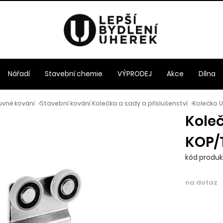
Nářadí
Stavební chemie
VÝPRODEJ
Akce
Dílna
uvné kování
›
Stavební kování Kolečka a sady a příslušenství
›
Kolečko 
Kole
KOP/
kód produk
na dotaz