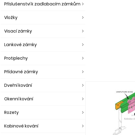
Příslušenství k zadlabacím zámkům
Vložky
Visací zámky
Lankové zámky
Protiplechy
Přídavné zámky
Dveřní kování
Okenní kování
Rozety
Kabinové kování