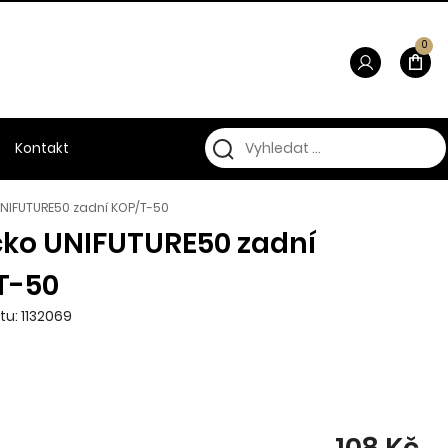
0
Kontakt
UNIFUTURE50 zadní KOP/T-50
čko UNIFUTURE50 zadní
T-50
tu: 1132069
108 Kč