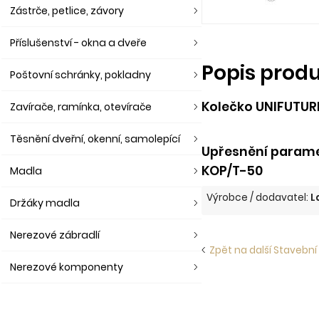
Zástrče, petlice, závory
Příslušenství - okna a dveře
Popis prod
Poštovní schránky, pokladny
Kolečko UNIFUTUR
Zavírače, ramínka, otevírače
Těsnění dveřní, okenní, samolepící
Upřesnění parame
KOP/T-50
Madla
Výrobce / dodavatel:
L
Držáky madla
Nerezové zábradlí
Zpět na další Stavební 
Nerezové komponenty