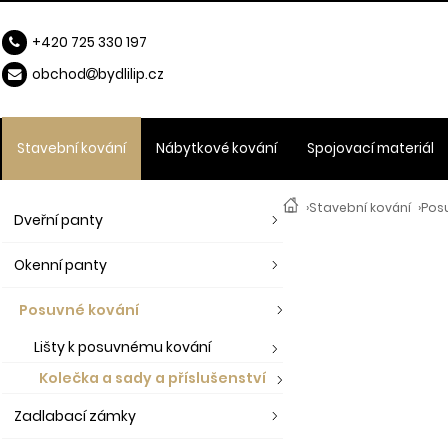
+420 725 330 197
obchod
b
ydlilip.cz
Stavební kování
Nábytkové kování
Spojovací materiál
›
Stavební kování
›
Pos
Dveřní panty
Okenní panty
Posuvné kování
Lišty k posuvnému kování
Kolečka a sady a příslušenství
Zadlabací zámky