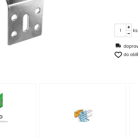
ks
doprav
do obl