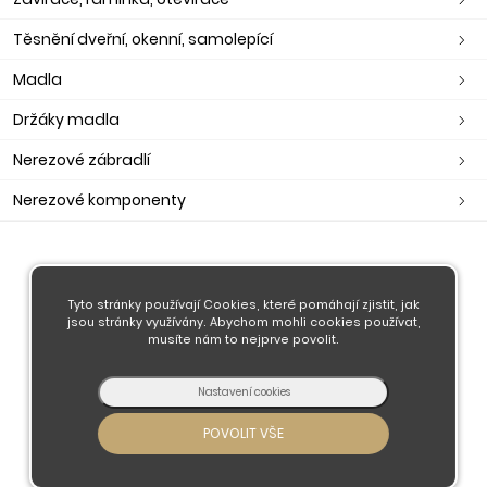
Těsnění dveřní, okenní, samolepící
Madla
Držáky madla
Nerezové zábradlí
Nerezové komponenty
O nás
Obchodní podmínky
Tyto stránky používají Cookies, které pomáhají zjistit, jak
jsou stránky využívány. Abychom mohli cookies používat,
Doprava a platba
musíte nám to nejprve povolit.
Kontaktujte nás