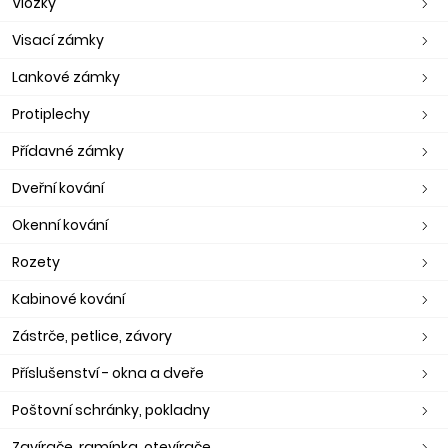
Vložky
Visací zámky
Lankové zámky
Protiplechy
Přídavné zámky
Dveřní kování
Okenní kování
Rozety
Kabinové kování
Zástrče, petlice, závory
Příslušenství - okna a dveře
Poštovní schránky, pokladny
Zavírače, ramínka, otevírače